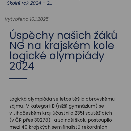
STUDIUM
Školní rok 2024 - 2025
Vytvořeno 10.1.2025
AKTUALITY
Úspěchy našich žáků
NG na krajském kole
logické olympiády
2024
Logická olympiáda se letos těšila obrovskému
zájmu. V kategorii B (nižší gymnázium) se
v Jihočeském kraji účastnilo 2351 soutěžících
(v ČR přes 30278) a za naši školu postoupilo
mezi 40 krajských semifinalistů rekordních