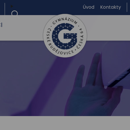
Úvod
Kontakty
I
Gymnázium,
České
Budějovice,
Česká
64