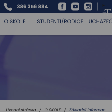
386 356 884
Facebook
Youtube
Instagram
Telefon
O ŠKOLE
STUDENTI/RODIČE
UCHAZEČ
Základní informace o škole
Úvodní stránka
O ŠKOLE
/
/