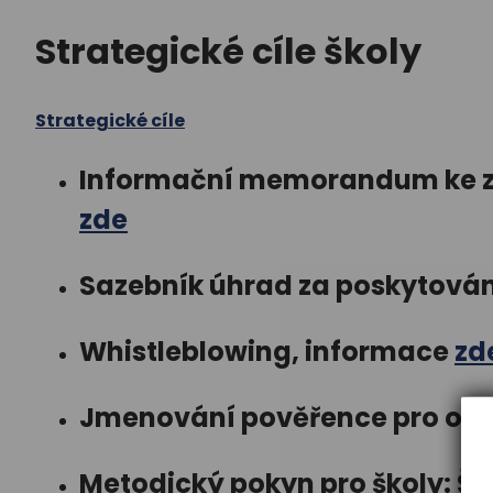
Strategické cíle školy
Strategické cíle
Informační memorandum ke z
zde
Sazebník úhrad za poskytován
Whistleblowing, informace
zd
Jmenování pověřence pro oc
Metodický pokyn pro školy: Šk