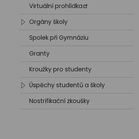
Výroční zprávy
Vedení školy
Virtuální prohlídka
Výsledky VŘ
Vyučující
Orgány školy
Trenéři
Studentský parlament
Spolek při Gymnáziu
Školská rada
Granty
Kroužky pro studenty
Úspěchy studentů a školy
Školní rok 2021 / 2022
Nostrifikační zkoušky
Školní rok 2022 / 2023