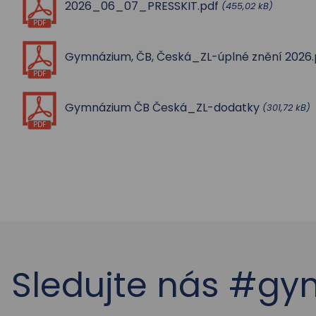
2026_06_07_PRESSKIT.pdf
(455,02 kB)
PDF
Gymnázium, ČB, Česká_ZL-úplné znění 2026.
PDF
Gymnázium ČB Česká_ZL-dodatky
(301,72 kB)
PDF
Sledujte nás #g