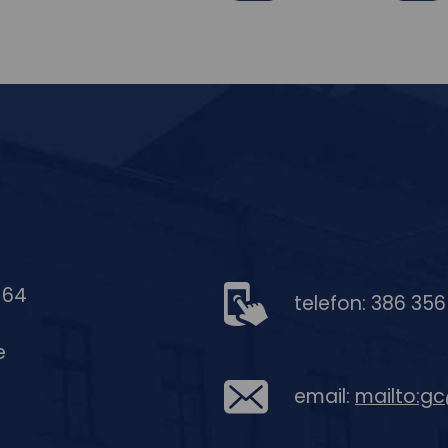
Facebook
Youtub
 64
telefon: 386 35
e
email:
mailto:g