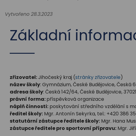
Vytvořeno 28.3.2023
Základní informa
zřizovatel:
Jihočeský kraj (
stránky zřizovatele
)
název školy
: Gymnázium, České Budějovice, Česká 
adresa školy
: Česká 142/64, České Budějovice, 3702
právní forma:
příspěvková organizace
náplň činnosti:
poskytování středního vzdělání s ma
ředitel školy:
Mgr. Antonín Sekyrka, tel.: +420 386 3
statutární zástupce ředitele školy:
Mgr. Hana Musil
zástupce ředitele pro sportovní přípravu:
Mgr. Jiří