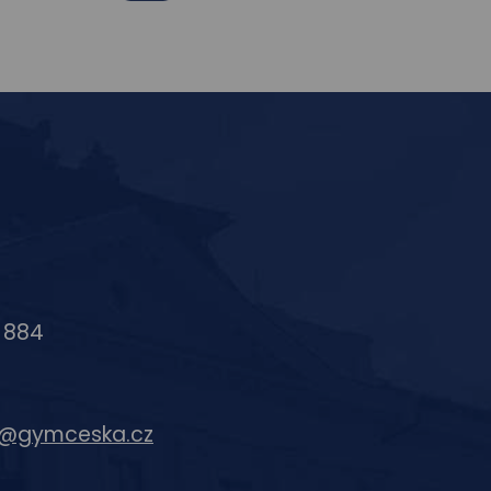
e
Instagram
6 884
c@gymceska.cz