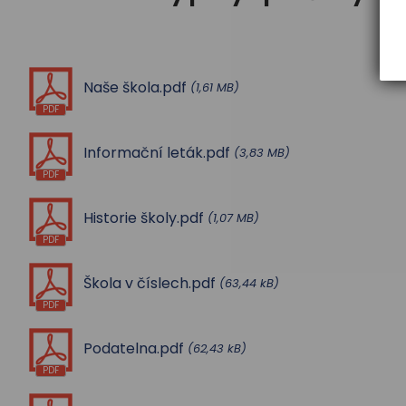
Naše škola.pdf
(1,61 MB)
PDF
Informační leták.pdf
(3,83 MB)
PDF
Historie školy.pdf
(1,07 MB)
PDF
Škola v číslech.pdf
(63,44 kB)
PDF
Podatelna.pdf
(62,43 kB)
PDF