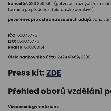
kancelář:
386 356 884 (potvrzení různých formulářů a d
termínu po předchozí telefonické domluvě)
pověřenec pro ochranu osobních údajů
: Jana Ja
IČO:
60075775
IZO:
060075775
Redizo:
600008151
Číslo bankovního účtu
: 249441469/0300
Press kit:
ZDE
Přehled oborů vzdělání 
Všeobecné gymnázium: