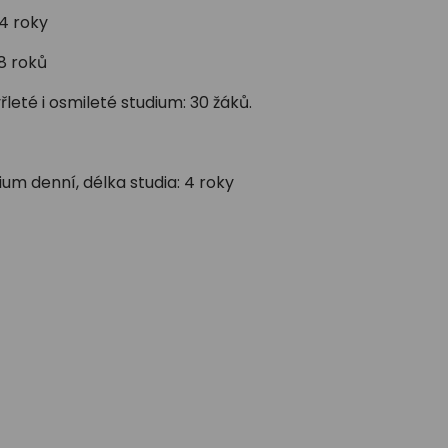
4 roky
8 roků
leté i osmileté studium: 30 žáků.
m denní, délka studia: 4 roky