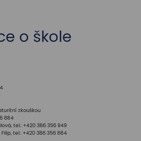
ce o škole
64
1
turitní zkouškou
56 884
ová, tel.: +420 386 356 949
 Filip, tel.: +420 386 356 884