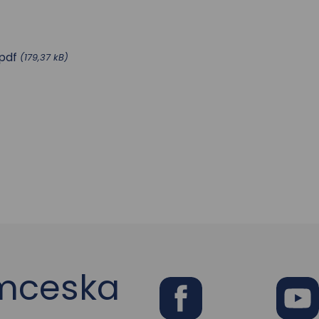
pdf
(179,37 kB)
ymceska