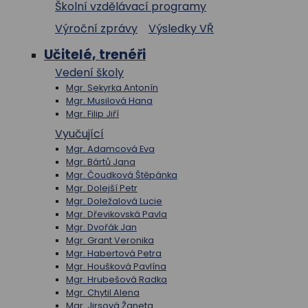
Školní vzdělávací programy
Výroční zprávy
Výsledky VŘ
Učitelé, trenéři
Vedení školy
Mgr. Sekyrka Antonín
Mgr. Musilová Hana
Mgr. Filip Jiří
Vyučující
Mgr. Adamcová Eva
Mgr. Bártů Jana
Mgr. Čoudková Štěpánka
Mgr. Dolejší Petr
Mgr. Doležalová Lucie
Mgr. Dřevikovská Pavla
Mgr. Dvořák Jan
Mgr. Grant Veronika
Mgr. Habertová Petra
Mgr. Houšková Pavlína
Mgr. Hrubešová Radka
Mgr. Chytil Alena
Mgr. Jirsová Žaneta