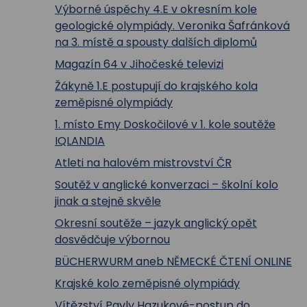
Výborné úspěchy 4.E v okresním kole
geologické olympiády. Veronika Šafránková
na 3. místě a spousty dalších diplomů
Magazín 64 v Jihočeské televizi
Žákyně 1.E postupují do krajského kola
zeměpisné olympiády
1. místo Emy Doskočilové v 1. kole soutěže
IQLANDIA
Atleti na halovém mistrovství ČR
Soutěž v anglické konverzaci – školní kolo
jinak a stejně skvěle
Okresní soutěže – jazyk anglický opět
dosvědčuje výbornou
BÜCHERWURM aneb NĚMECKÉ ČTENÍ ONLINE
Krajské kolo zeměpisné olympiády
Vítězství Pavly Hazukové-postup do