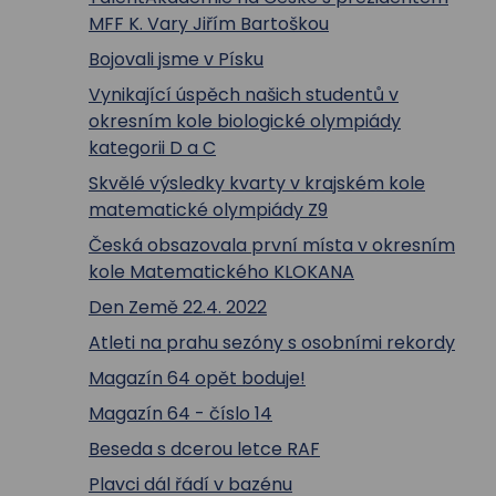
MFF K. Vary Jiřím Bartoškou
Bojovali jsme v Písku
Vynikající úspěch našich studentů v
okresním kole biologické olympiády
kategorii D a C
Skvělé výsledky kvarty v krajském kole
matematické olympiády Z9
Česká obsazovala první místa v okresním
kole Matematického KLOKANA
Den Země 22.4. 2022
Atleti na prahu sezóny s osobními rekordy
Magazín 64 opět boduje!
Magazín 64 - číslo 14
Beseda s dcerou letce RAF
Plavci dál řádí v bazénu