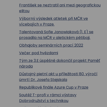
František se neztratil ani mezi geografickou
elitou
Výborný výsledek atletek při MČR ve
vícebojích v Praze.
Talentovaná Sofie Janowiaková (1. E) se
prosadila na MČR v aletickém pětiboji.
Obhajoby seminárních prací 2022
Večer pod hvězdami
Tým ze 3.E úspěšně dokončil projekt Paměť
národa
Důstojný pietní akt u příležitosti 80. výročí
úmrtí Dr. Josefa Stejskala
Republikové finále Azure Cup v Praze
Soutěž T-profi v rámci výstavy
Dobrodružství s technikou