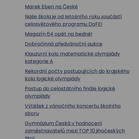
Marek Eben na České
Naše škola je od letošního roku součástí
celosvětového programu DoFE!
Magazín 64 opět na bedně!
Dobročinná předvánoční aukce
Klauzurní kolo matematické olympiády
kategorie A
Rekordní počty postupujících do krajského
kola logické olympiády
Postup do celostátního finále logické
olympiády
Výtěžek z vánočního koncertu školního
sboru
Gymnázium Česká v hodnocení
zaměstnavatelů mezi TOP 10 jihočeských
škol