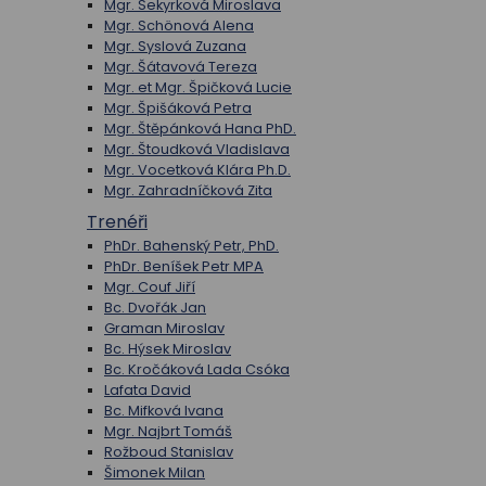
Mgr. Sekyrková Miroslava
Mgr. Schönová Alena
Mgr. Syslová Zuzana
Mgr. Šátavová Tereza
Mgr. et Mgr. Špičková Lucie
Mgr. Špišáková Petra
Mgr. Štěpánková Hana PhD.
Mgr. Štoudková Vladislava
Mgr. Vocetková Klára Ph.D.
Mgr. Zahradníčková Zita
Trenéři
PhDr. Bahenský Petr, PhD.
PhDr. Beníšek Petr MPA
Mgr. Couf Jiří
Bc. Dvořák Jan
Graman Miroslav
Bc. Hýsek Miroslav
Bc. Kročáková Lada Csóka
Lafata David
Bc. Mifková Ivana
Mgr. Najbrt Tomáš
Rožboud Stanislav
Šimonek Milan