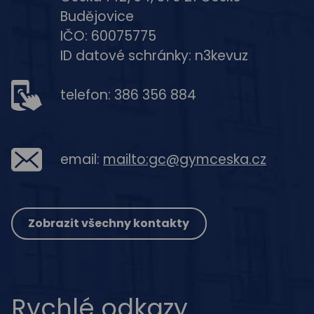
Budějovice
IČO: 60075775
ID datové schránky: n3kevuz
telefon: 386 356 884
email:
mailto:gc@gymceska.cz
Zobrazit všechny kontakty
Rychlé odkazy