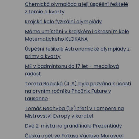
Chemická olympiáda a její úspěšní řešitelé
z tercie a kvarty
Krajské kolo fyzikální olympiády
Máme umístění v krajském i okresním kole
Matematického KLOKANA
Úspěšní řešitelé Astronomické olympiády z
primy a kvarty
ME v badmintonu do 17 let - medailová
radost
Tereza Babická (4. S) byla pozvána k účasti
na prvním ročníku Pho3nix Future v
Lausanne
Tomáš Nechyba (1.S) třetí v Tampere na
Mistrovství Evropy v karate!
Dvě 2. místa na grandfinále Prezentiády
Česká opět ve Fokusu Václava Moravce!