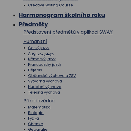
Creative Writing Course
Harmonogram školního roku
Předměty
Představení předmětů v aplikaci SWAY
Humanitní
Český jazyk
Anglický jazyk
Německý jazyk
Francouzský jazyk
Dějepis
Občanská výchova a ZSV
Výtvarná výchova
Hudební výchova
Tělesná výchova
Přírodovědné
Matematika
Biologie
Fyzika
Chemie
Geografie