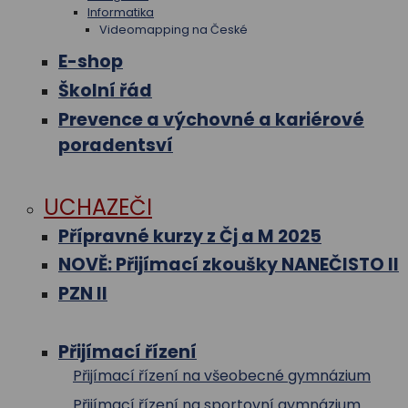
Informatika
Videomapping na České
E-shop
Školní řád
Prevence a výchovné a kariérové
poradentsví
UCHAZEČI
Přípravné kurzy z Čj a M 2025
NOVĚ: Přijímací zkoušky NANEČISTO II
PZN II
Přijímací řízení
Přijímací řízení na všeobecné gymnázium
Přijímací řízení na sportovní gymnázium