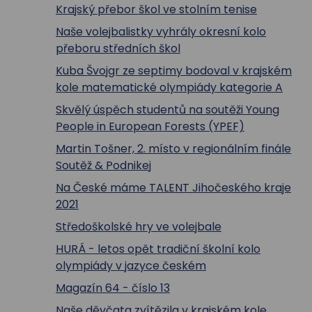
Krajský přebor škol ve stolním tenise
Naše volejbalistky vyhrály okresní kolo
přeboru středních škol
Kuba Švojgr ze septimy bodoval v krajském
kole matematické olympiády kategorie A
Skvělý úspěch studentů na soutěži Young
People in European Forests (YPEF)
Martin Tošner, 2. místo v regionálním finále
Soutěž & Podnikej
Na České máme TALENT Jihočeského kraje
2021
Středoškolské hry ve volejbale
HURÁ - letos opět tradiční školní kolo
olympiády v jazyce českém
Magazín 64 - číslo 13
Naše děvčata zvítězila v krajském kole