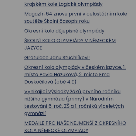
krajském kole Logické olympiády
Magazín 64 znovu první v celostátním kole
soutěže Školní časopis roku
Okresní kolo dějepisné olympiády
ŠKOLNÍ KOLO OLYMPIÁDY V NĚMECKÉM
JAZYCE
Gratulace Janu Stuchlíkovi!
Okresní kolo olympiády v českém jazyce. 1.
místo Pavla Hazuková, 2. místo Ema
Doskočilová (obě 4.E)
Vynikající výsledky žáků prvního ročníku
nižšího gymnázia (primy) v Národním
testování 6. roč. ZŠ a 1. ročníků víceletých
gymnázií
MEDAILE PRO NAŠE NEJMENŠÍ Z OKRESNÍHO
KOLA NĚMECKÉ OLYMPIÁDY