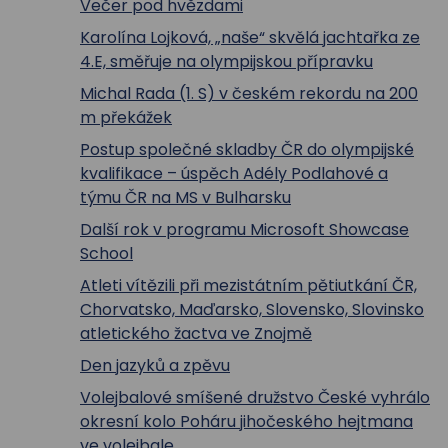
Večer pod hvězdami
Karolína Lojková, „naše“ skvělá jachtařka ze
4.E, směřuje na olympijskou přípravku
Michal Rada (1. S) v českém rekordu na 200
m překážek
Postup společné skladby ČR do olympijské
kvalifikace – úspěch Adély Podlahové a
týmu ČR na MS v Bulharsku
Další rok v programu Microsoft Showcase
School
Atleti vítězili při mezistátním pětiutkání ČR,
Chorvatsko, Maďarsko, Slovensko, Slovinsko
atletického žactva ve Znojmě
Den jazyků a zpěvu
Volejbalové smíšené družstvo České vyhrálo
okresní kolo Poháru jihočeského hejtmana
ve volejbale