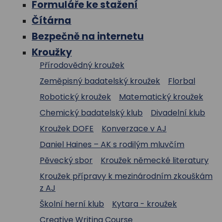
Formuláře ke stažení
Čítárna
Bezpečně na internetu
Kroužky
Přírodovědný kroužek
Zeměpisný badatelský kroužek
Florbal
Robotický kroužek
Matematický kroužek
Chemický badatelský klub
Divadelní klub
Kroužek DOFE
Konverzace v AJ
Daniel Haines – AK s rodilým mluvčím
Pěvecký sbor
Kroužek německé literatury
Kroužek přípravy k mezinárodním zkouškám
z AJ
Školní herní klub
Kytara - kroužek
Creative Writing Course