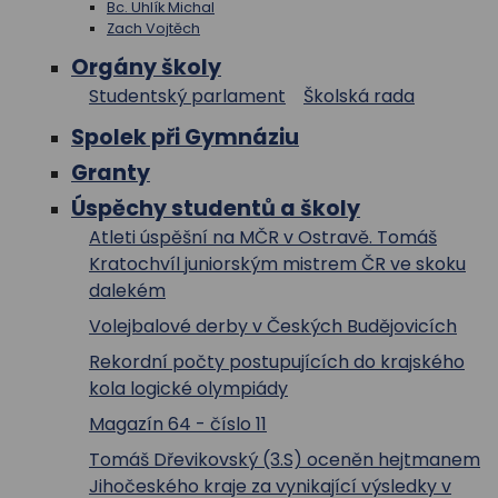
Bc. Uhlík Michal
Zach Vojtěch
Orgány školy
Studentský parlament
Školská rada
Spolek při Gymnáziu
Granty
Úspěchy studentů a školy
Atleti úspěšní na MČR v Ostravě. Tomáš
Kratochvíl juniorským mistrem ČR ve skoku
dalekém
Volejbalové derby v Českých Budějovicích
Rekordní počty postupujících do krajského
kola logické olympiády
Magazín 64 - číslo 11
Tomáš Dřevikovský (3.S) oceněn hejtmanem
Jihočeského kraje za vynikající výsledky v