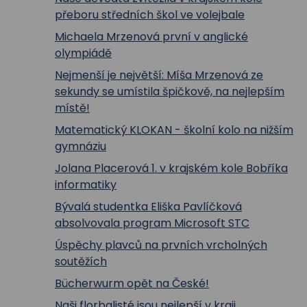
přeboru středních škol ve volejbale
Michaela Mrzenová první v anglické
olympiádě
Nejmenší je největší: Míša Mrzenová ze
sekundy se umístila špičkově, na nejlepším
místě!
Matematický KLOKAN - školní kolo na nižším
gymnáziu
Jolana Placerová 1. v krajském kole Bobříka
informatiky
Bývalá studentka Eliška Pavlíčková
absolvovala program Microsoft STC
Úspěchy plavců na prvních vrcholných
soutěžích
Bücherwurm opět na České!
Naši florbalisté jsou nejlepší v kraji