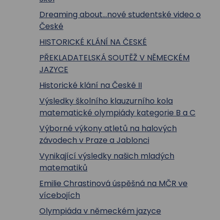
Dreaming about...nové studentské video o
České
HISTORICKÉ KLÁNÍ NA ČESKÉ
PŘEKLADATELSKÁ SOUTĚŽ V NĚMECKÉM
JAZYCE
Historické klání na České II
Výsledky školního klauzurního kola
matematické olympiády kategorie B a C
Výborné výkony atletů na halových
závodech v Praze a Jablonci
Vynikající výsledky našich mladých
matematiků
Emilie Chrastinová úspěšná na MČR ve
vícebojích
Olympiáda v německém jazyce