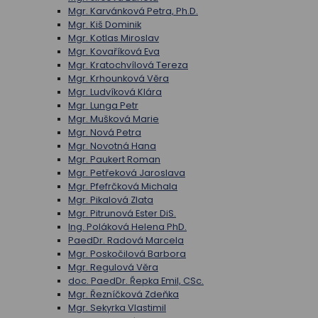
Mgr. Karvánková Petra, Ph.D.
Mgr. Kiš Dominik
Mgr. Kotlas Miroslav
Mgr. Kovaříková Eva
Mgr. Kratochvílová Tereza
Mgr. Krhounková Věra
Mgr. Ludvíková Klára
Mgr. Lunga Petr
Mgr. Mušková Marie
Mgr. Nová Petra
Mgr. Novotná Hana
Mgr. Paukert Roman
Mgr. Petřeková Jaroslava
Mgr. Pfefrčková Michala
Mgr. Pikalová Zlata
Mgr. Pitrunová Ester DiS.
Ing. Poláková Helena PhD.
PaedDr. Radová Marcela
Mgr. Poskočilová Barbora
Mgr. Regulová Věra
doc. PaedDr. Řepka Emil, CSc.
Mgr. Řezníčková Zdeňka
Mgr. Sekyrka Vlastimil