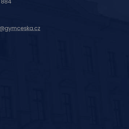
6 884
c@gymceska.cz