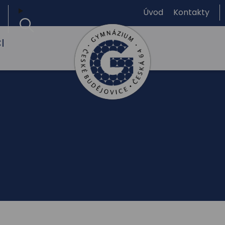
Úvod
Kontakty
I
Gymnázium,
České
Budějovice,
Česká
64