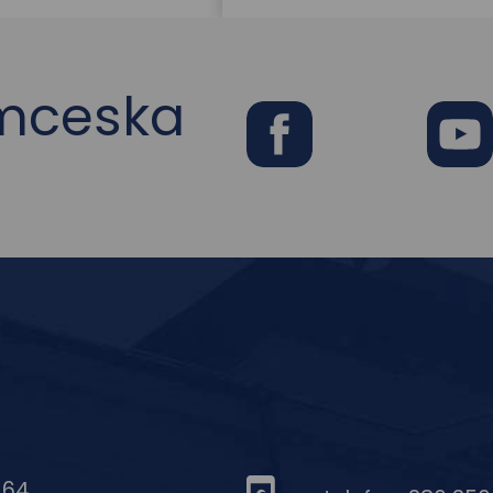
ymceska
Facebook
Youtub
 64