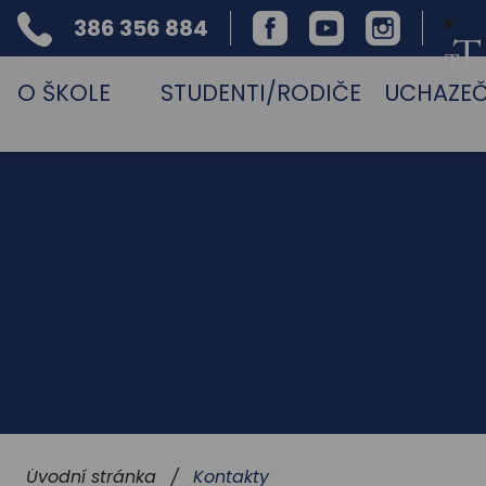
386 356 884
Facebook
Youtube
Instagram
Telefon
O ŠKOLE
STUDENTI/RODIČE
UCHAZEČ
Kontakty
Úvodní stránka
/