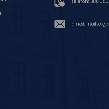
telefon: 386 35
e
email:
mailto:g