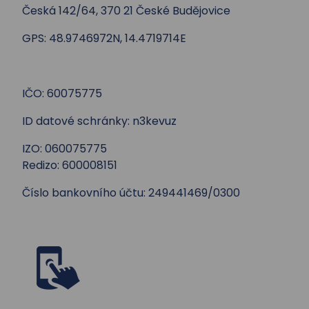
Česká 142/64, 370 21 České Budějovice
GPS: 48.9746972N, 14.4719714E
IČO: 60075775
ID datové schránky: n3kevuz
IZO: 060075775
Redizo: 600008151
Číslo bankovního účtu: 249441469/0300