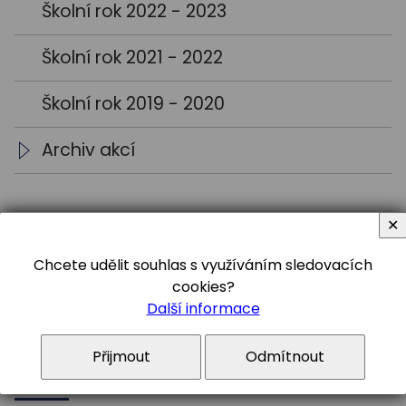
Školní rok 2022 - 2023
Školní rok 2021 - 2022
Školní rok 2019 - 2020
Archiv akcí
Archiv aktualit
✕
Chcete udělit souhlas s využíváním sledovacích
cookies?
Další informace
Sledujte nás
#gymceska
Přijmout
Odmítnout