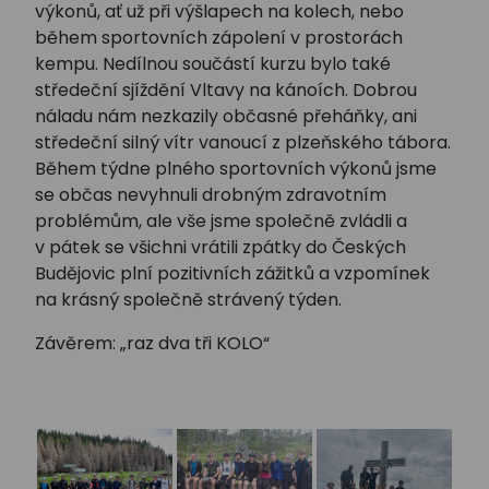
výkonů, ať už při výšlapech na kolech, nebo
během sportovních zápolení v prostorách
kempu. Nedílnou součástí kurzu bylo také
středeční sjíždění Vltavy na kánoích. Dobrou
náladu nám nezkazily občasné přeháňky, ani
středeční silný vítr vanoucí z plzeňského tábora.
Během týdne plného sportovních výkonů jsme
se občas nevyhnuli drobným zdravotním
problémům, ale vše jsme společně zvládli a
v pátek se všichni vrátili zpátky do Českých
Budějovic plní pozitivních zážitků a vzpomínek
na krásný společně strávený týden.
Závěrem: „raz dva tři KOLO“