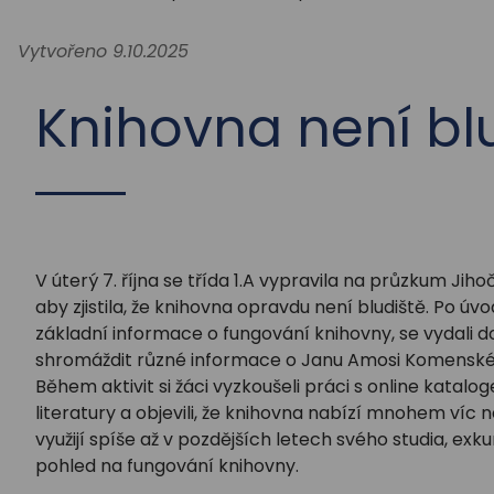
Vytvořeno 9.10.2025
Knihovna není bl
V úterý 7. října se třída 1.A vypravila na průzkum J
aby zjistila, že knihovna opravdu není bludiště. Po úv
základní informace o fungování knihovny, se vydali do
shromáždit různé informace o Janu Amosi Komensk
Během aktivit si žáci vyzkoušeli práci s online katalo
literatury a objevili, že knihovna nabízí mnohem víc 
využijí spíše až v pozdějších letech svého studia, exk
pohled na fungování knihovny.