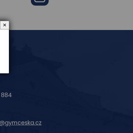
e
Instagram
✕
6 884
c@gymceska.cz