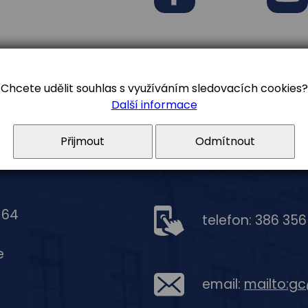
Facebook
Youtub
Chcete udělit souhlas s využíváním sledovacích cookies?
Další informace
Přijmout
Odmítnout
 64
telefon: 386 35
e
email:
mailto:g