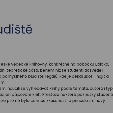
udiště
ihočeské vědecké knihovny, konkrétně na pobočku Lidická,
odní teoretické části, během níž se studenti dozvěděli
 pomyslného bludiště regálů, kde je čekal úkol – najít a
ém.
gem, naučili se vyhledávat knihy podle tématu, autora i ty
než jen půjčování knih. Přestože některé poznatky studenti
urze pro ně byla cennou zkušeností a přinesla jim nový