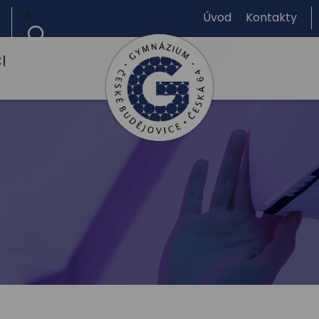
Úvod
Kontakty
I
Gymnázium,
České
Budějovice,
Česká
64