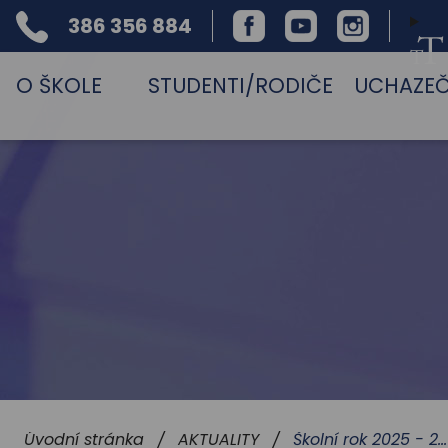
386 356 884
Facebook
Youtube
Instagram
Telefon
O ŠKOLE
STUDENTI/RODIČE
UCHAZEČ
Školní rok 2025 - 2026
Úvodní stránka
AKTUALITY
/
/