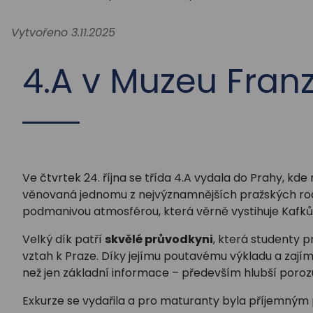
Vytvořeno 3.11.2025
4.A v Muzeu Fran
Ve čtvrtek 24. října se třída 4.A vydala do Prahy, kde 
věnovaná jednomu z nejvýznamnějších pražských rodá
podmanivou atmosférou, která věrně vystihuje Kafkův 
Velký dík patří
skvělé průvodkyni
, která studenty pr
vztah k Praze. Díky jejímu poutavému výkladu a zají
než jen základní informace – především hlubší porozum
Exkurze se vydařila a pro maturanty byla příjemným 