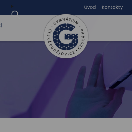
Úvod
Kontakty
I
Gymnázium,
České
Budějovice,
Česká
64