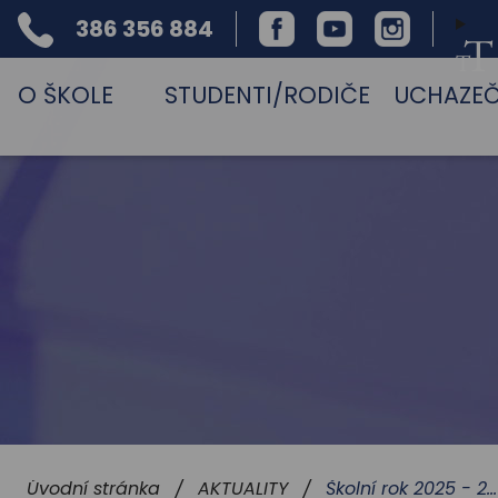
386 356 884
Facebook
Youtube
Instagram
Telefon
O ŠKOLE
STUDENTI/RODIČE
UCHAZEČ
Školní rok 2025 - 2026
Úvodní stránka
AKTUALITY
/
/