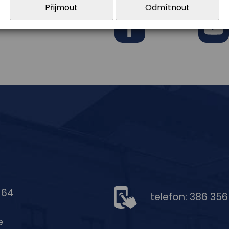
Přijmout
Odmítnout
ymceska
Facebook
Youtub
 64
telefon: 386 35
e