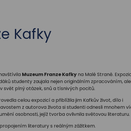
ze Kafky
navštívila
Muzeum Franze Kafky
na Malé Straně. Expozi
ků studenty zaujala nejen originálním zpracováním, ale 
svět plný otázek, snů a tísnivých pocitů.
ovedla celou expozicí a přiblížila jim Kafkův život, dílo i
mavostem z autorova života si studenti odnesli mnohem ví
ění osobnosti, jejíž tvorba ovlivnila světovou literaturu.
propojením literatury s reálným zážitkem.