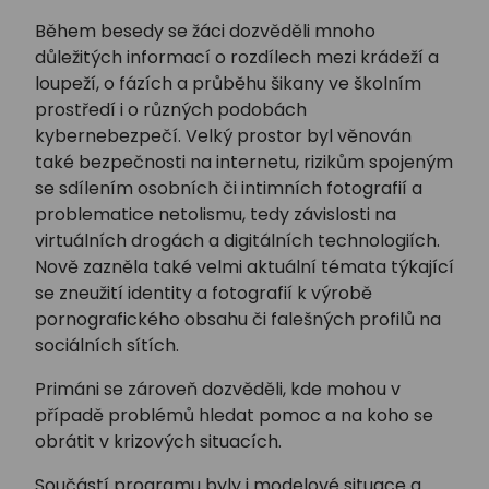
Během besedy se žáci dozvěděli mnoho
důležitých informací o rozdílech mezi krádeží a
loupeží, o fázích a průběhu šikany ve školním
prostředí i o různých podobách
kybernebezpečí. Velký prostor byl věnován
také bezpečnosti na internetu, rizikům spojeným
se sdílením osobních či intimních fotografií a
problematice netolismu, tedy závislosti na
virtuálních drogách a digitálních technologiích.
Nově zazněla také velmi aktuální témata týkající
se zneužití identity a fotografií k výrobě
pornografického obsahu či falešných profilů na
sociálních sítích.
Primáni se zároveň dozvěděli, kde mohou v
případě problémů hledat pomoc a na koho se
obrátit v krizových situacích.
Součástí programu byly i modelové situace a