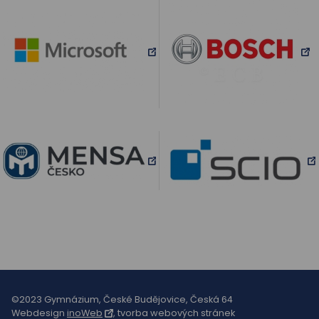
©2023 Gymnázium, České Budějovice, Česká 64
Webdesign
inoWeb
, tvorba webových stránek