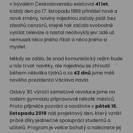
v bývalém Československu existoval
41 let.
Každý den po 17. listopadu 1989 přinášel nové a
nové změny, noviny najednou začaly psát bez
zásahů cenzorů, stejně tak začala svobodně
vysílat televize a nastal neobvyklý jev: Lidé už
nemuseli něco jiného říkat a něco jiného si
myslet.
Někdy se zdálo, že snad komunistický režim bude
u nás trvat navěky, ale najednou se zhroutil
během několika týdnů a za
42 dnů
jsme měli
nového prezidenta Václava Havla.
Oslavy 30. výročí sametové revoluce jsme na
našem gymnáziu připravovali několik měsíců.
Proto přijměte pozvání a navštivte v
pátek 15.
listopadu 2019
náš projektový den, který vznikl
právě díky jedinečné spolupráci studentů a
učitelů. Program je velice bohatý a naleznete jej