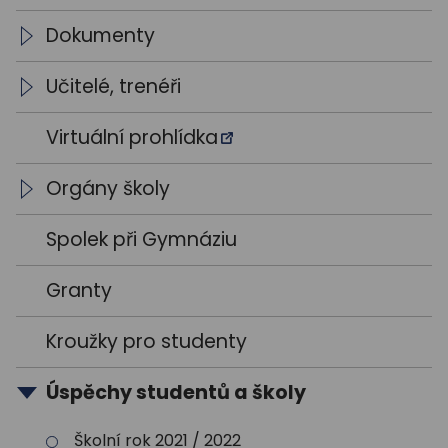
Dokumenty
Školní vzdělávací programy
Učitelé, trenéři
Výroční zprávy
Vedení školy
Virtuální prohlídka
Výsledky VŘ
Vyučující
Orgány školy
Trenéři
Studentský parlament
Spolek při Gymnáziu
Školská rada
Granty
Kroužky pro studenty
Úspěchy studentů a školy
Školní rok 2021 / 2022