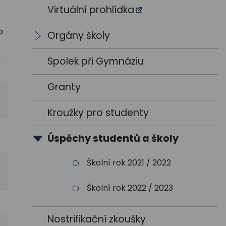
Výroční zprávy
Vedení školy
Virtuální prohlídka
o
Výsledky VŘ
Vyučující
Orgány školy
Trenéři
Studentský parlament
Spolek při Gymnáziu
Školská rada
Granty
Kroužky pro studenty
Úspěchy studentů a školy
Školní rok 2021 / 2022
Školní rok 2022 / 2023
Nostrifikační zkoušky