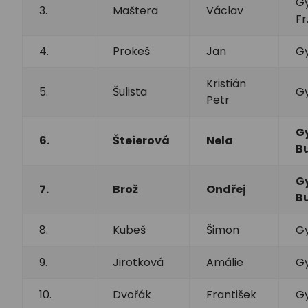
Gy
3.
Maštera
Václav
Fr
4.
Prokeš
Jan
Gy
Kristián
5.
Šulista
Gy
Petr
G
6.
Šteierová
Nela
B
G
7.
Brož
Ondřej
B
8.
Kubeš
Šimon
Gy
9.
Jirotková
Amálie
Gy
10.
Dvořák
František
Gy