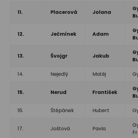
G
11.
Placerová
Jolana
B
G
12.
Ječmínek
Adam
B
G
13.
Švojgr
Jakub
B
14.
Nejedlý
Matěj
Gy
G
15.
Nerud
František
B
16.
Štěpánek
Hubert
Gy
Gy
17.
Joštová
Pavla
Fr