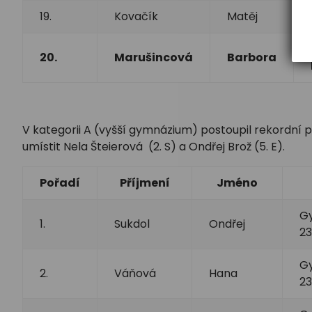
19.
Kovačík
Matěj
20.
Marušincová
Barbora
V kategorii A (vyšší gymnázium) postoupil rekordní po
umístit Nela Šteierová (2. S) a Ondřej Brož (5. E).
Pořadí
Příjmení
Jméno
Gy
1.
Sukdol
Ondřej
23
Gy
2.
Váňová
Hana
23