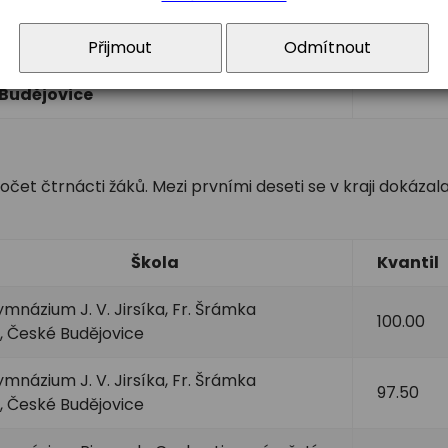
ZŠ, O. Nedbala 30, České Budějovice
51.35
Přijmout
Odmítnout
Gymnázium Česká, Česká 64, České
48.65
Budějovice
čet čtrnácti žáků. Mezi prvními deseti se v kraji dokázal
Škola
Kvantil
mnázium J. V. Jirsíka, Fr. Šrámka
100.00
, České Budějovice
mnázium J. V. Jirsíka, Fr. Šrámka
97.50
, České Budějovice