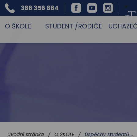
386 356 884
Facebook
Youtube
Instagram
Telefon
O ŠKOLE
STUDENTI/RODIČE
UCHAZEČ
Úspěchy studentů a školy
Úvodní stránka
O ŠKOLE
/
/