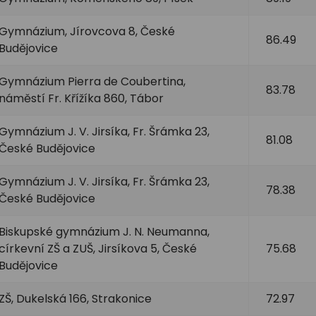
Gymnázium, Jírovcova 8, České
86.49
Budějovice
Gymnázium Pierra de Coubertina,
83.78
náměstí Fr. Křížíka 860, Tábor
Gymnázium J. V. Jirsíka, Fr. Šrámka 23,
81.08
České Budějovice
Gymnázium J. V. Jirsíka, Fr. Šrámka 23,
78.38
České Budějovice
Biskupské gymnázium J. N. Neumanna,
církevní ZŠ a ZUŠ, Jirsíkova 5, České
75.68
Budějovice
ZŠ, Dukelská 166, Strakonice
72.97