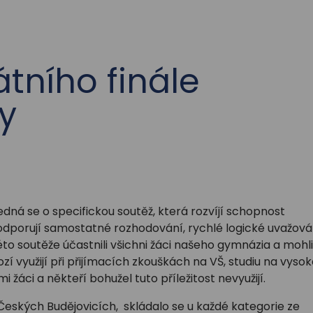
tního finále
y
ná se o specifickou soutěž, která rozvíjí schopnost
podporují samostatné rozhodování, rychlé logické uvažová
 této soutěže účastnili všichni žáci našeho gymnázia a mohli
í využijí při přijímacích zkouškách na VŠ, studiu na vyso
 žáci a někteří bohužel tuto příležitost nevyužijí.
Českých Budějovicích, skládalo se u každé kategorie ze