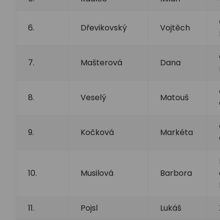
6.
Dřevikovský
Vojtěch
7.
Mašterová
Dana
8.
Veselý
Matouš
9.
Kočková
Markéta
10.
Musilová
Barbora
11.
Pojsl
Lukáš