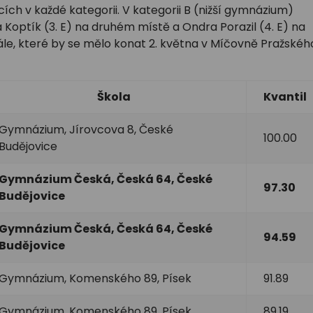
ích v každé kategorii. V kategorii B (nižší gymnázium)
ka Koptík (3. E) na druhém místě a Ondra Porazil (4. E) na
ále, které by se mělo konat 2. května v Míčovně Pražskéh
Škola
Kvantil
Gymnázium, Jírovcova 8, České
100.00
Budějovice
Gymnázium Česká, Česká 64, České
97.30
Budějovice
Gymnázium Česká, Česká 64, České
94.59
Budějovice
Gymnázium, Komenského 89, Písek
91.89
Gymnázium, Komenského 89, Písek
89.19