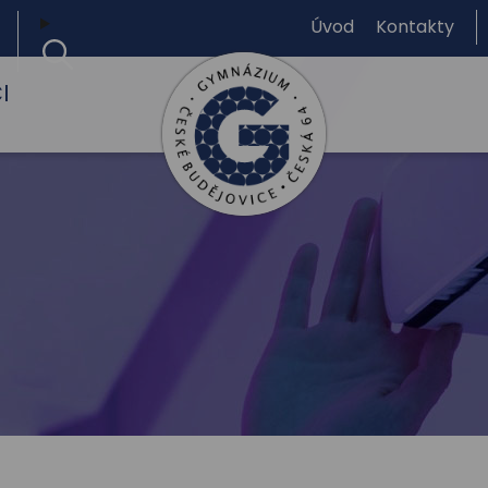
Úvod
Kontakty
I
Gymnázium,
České
Budějovice,
Česká
64