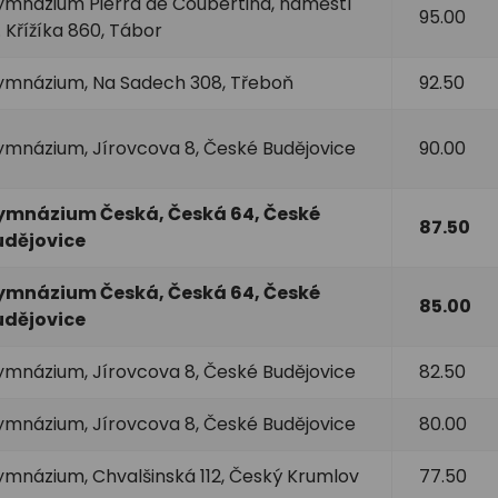
mnázium Pierra de Coubertina, náměstí
95.00
. Křížíka 860, Tábor
mnázium, Na Sadech 308, Třeboň
92.50
mnázium, Jírovcova 8, České Budějovice
90.00
ymnázium Česká, Česká 64, České
87.50
udějovice
ymnázium Česká, Česká 64, České
85.00
udějovice
mnázium, Jírovcova 8, České Budějovice
82.50
mnázium, Jírovcova 8, České Budějovice
80.00
mnázium, Chvalšinská 112, Český Krumlov
77.50