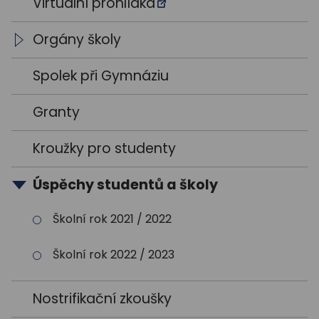
Výroční zprávy
Vedení školy
Virtuální prohlídka
Výsledky VŘ
Vyučující
Orgány školy
Trenéři
Studentský parlament
Spolek při Gymnáziu
Školská rada
Granty
Kroužky pro studenty
Úspěchy studentů a školy
Školní rok 2021 / 2022
Školní rok 2022 / 2023
Nostrifikační zkoušky