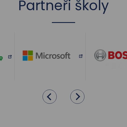
Partneři školy
vlevo
Posunout
Posunout
vpravo