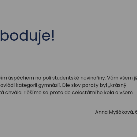
boduje!
lším úspěchem na poli studentské novinařiny. Vám všem ji
ládl kategorii gymnázií. Dle slov poroty byl ,,krásný
lká chvála. Těšíme se proto do celostátního kola a všem
Anna Myšáková, 6