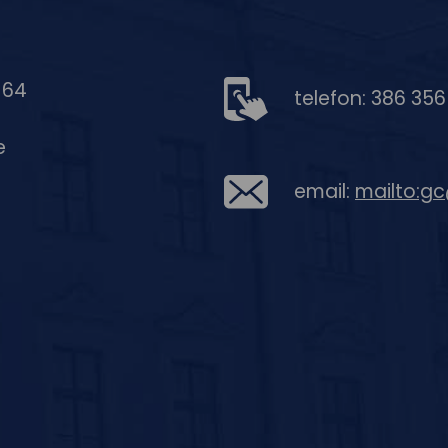
 64
telefon: 386 35
e
email:
mailto:g