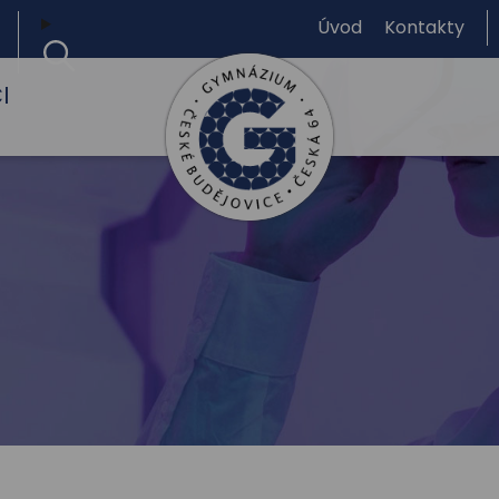
Úvod
Kontakty
I
Gymnázium,
České
Budějovice,
Česká
64