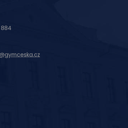
6 884
c@gymceska.cz