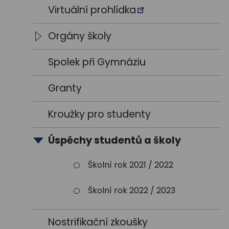
Výroční zprávy
Vedení školy
Virtuální prohlídka
Výsledky VŘ
Vyučující
Orgány školy
Trenéři
Studentský parlament
Spolek při Gymnáziu
Školská rada
Granty
Kroužky pro studenty
Úspěchy studentů a školy
Školní rok 2021 / 2022
Školní rok 2022 / 2023
Nostrifikační zkoušky