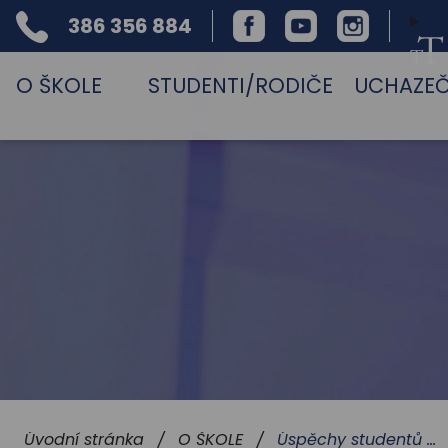
386 356 884
Facebook
Youtube
Instagram
Telefon
O ŠKOLE
STUDENTI/RODIČE
UCHAZEČ
Úspěchy studentů a školy
Úvodní stránka
O ŠKOLE
/
/