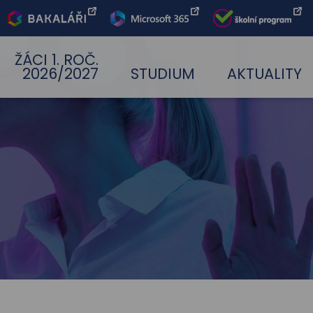
Bakaláři
Office 365
Škoní
program
ŽÁCI 1. ROČ.
2026/2027
STUDIUM
AKTUALITY