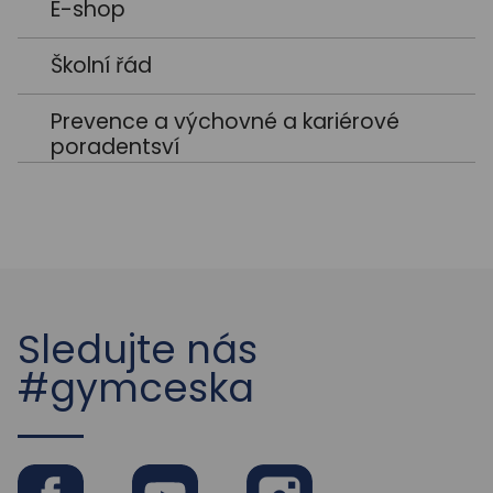
Představení předmětů v aplikaci SWAY
E-shop
Humanitní
Školní řád
Přírodovědné
Prevence a výchovné a kariérové
poradentsví
Sledujte nás
#gymceska