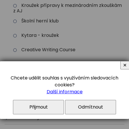
Kroužek přípravy k mezinárodním zkouškám
z AJ
Školní herní klub
Kytara - kroužek
Creative Writing Course
✕
Chcete udělit souhlas s využíváním sledovacích
Harmonogram školního roku
cookies?
Další informace
Organizace školního roku 2025/2026
(MŠMT)
Přijmout
Odmítnout
Předměty