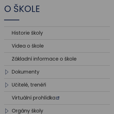
O ŠKOLE
Historie školy
Videa o škole
Základní informace o škole
Dokumenty
Školní vzdělávací programy
Učitelé, trenéři
Výroční zprávy
Vedení školy
Virtuální prohlídka
Výsledky VŘ
Vyučující
Orgány školy