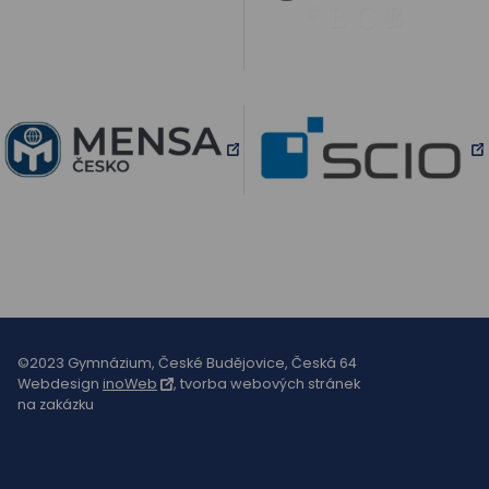
©2023 Gymnázium, České Budějovice, Česká 64
Webdesign
inoWeb
, tvorba webových stránek
na zakázku