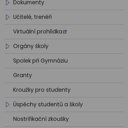
Dokumenty
Školní vzdělávací programy
Učitelé, trenéři
Výroční zprávy
Vedení školy
Virtuální prohlídka
Výsledky VŘ
Vyučující
Orgány školy
Trenéři
Studentský parlament
Spolek při Gymnáziu
Školská rada
Granty
Kroužky pro studenty
Úspěchy studentů a školy
Školní rok 2021 / 2022
Nostrifikační zkoušky