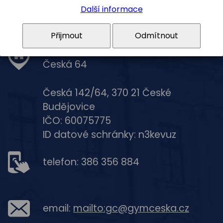
Kontakty
Další informace
Přijmout
Odmítnout
Gymnázium, České Budějovice,
Česká 64
Česká 142/64, 370 21 České
Budějovice
IČO: 60075775
ID datové schránky: n3kevuz
telefon: 386 356 884
email:
mailto:gc@gymceska.cz