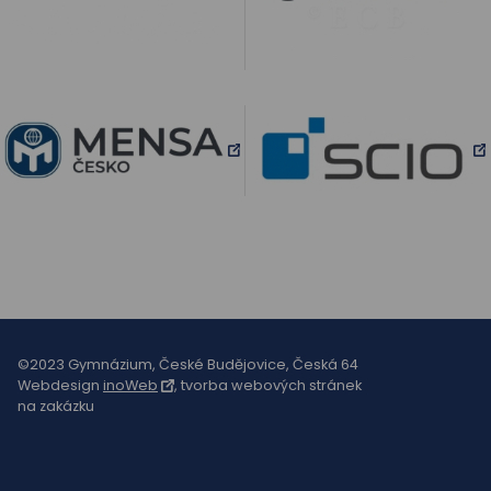
©2023 Gymnázium, České Budějovice, Česká 64
Webdesign
inoWeb
, tvorba webových stránek
na zakázku