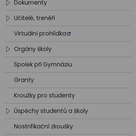
Dokumenty
Školní vzdělávací programy
Učitelé, trenéři
Výroční zprávy
Vedení školy
Virtuální prohlídka
Výsledky VŘ
Vyučující
Orgány školy
Trenéři
Studentský parlament
Spolek při Gymnáziu
Školská rada
Granty
Kroužky pro studenty
Úspěchy studentů a školy
Školní rok 2021 / 2022
Nostrifikační zkoušky