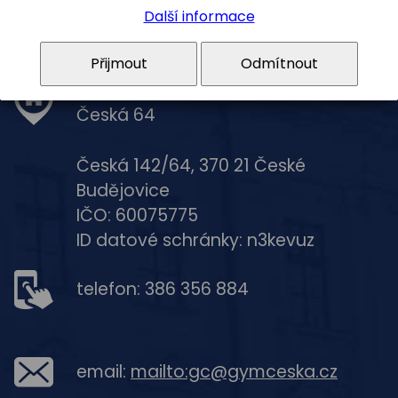
Kontakty
Další informace
Přijmout
Odmítnout
Gymnázium, České Budějovice,
Česká 64
Česká 142/64, 370 21 České
Budějovice
IČO: 60075775
ID datové schránky: n3kevuz
telefon: 386 356 884
email:
mailto:gc@gymceska.cz