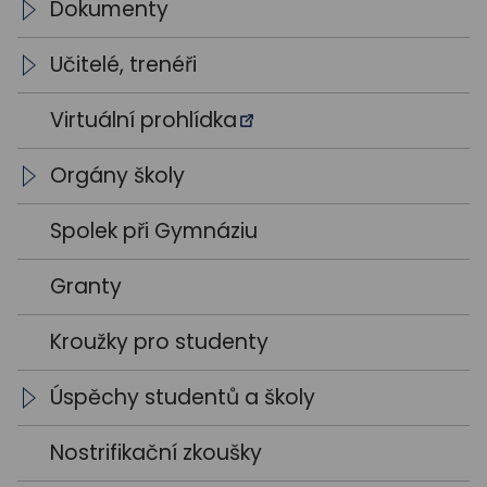
Dokumenty
Školní vzdělávací programy
Učitelé, trenéři
Výroční zprávy
Vedení školy
Virtuální prohlídka
Výsledky VŘ
Vyučující
Orgány školy
Trenéři
Studentský parlament
Spolek při Gymnáziu
Školská rada
Granty
Kroužky pro studenty
Úspěchy studentů a školy
Školní rok 2021 / 2022
Nostrifikační zkoušky