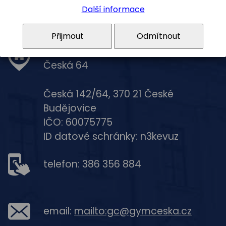
Kontakty
Další informace
Přijmout
Odmítnout
Gymnázium, České Budějovice,
Česká 64
Česká 142/64, 370 21 České
Budějovice
IČO: 60075775
ID datové schránky: n3kevuz
telefon: 386 356 884
email:
mailto:gc@gymceska.cz