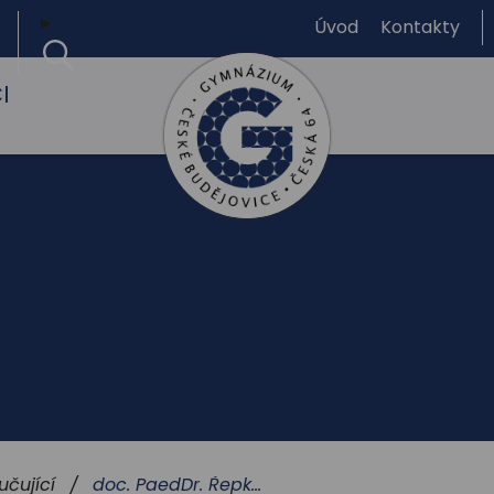
Úvod
Kontakty
I
Gymnázium,
České
Budějovice,
Česká
64
doc. PaedDr. Řepka Emil, CSc.
učující
/