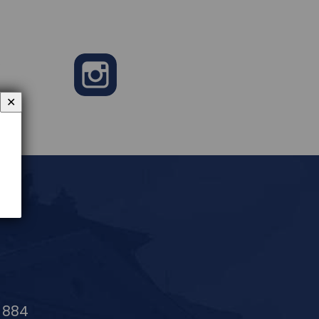
✕
e
Instagram
6 884