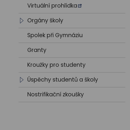
Výroční zprávy
Vedení školy
Virtuální prohlídka
Výsledky VŘ
Vyučující
Orgány školy
Trenéři
Studentský parlament
Spolek při Gymnáziu
Školská rada
Granty
Kroužky pro studenty
Úspěchy studentů a školy
Školní rok 2021 / 2022
Nostrifikační zkoušky
Školní rok 2022 / 2023