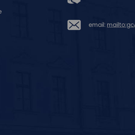
e
email:
mailto:g