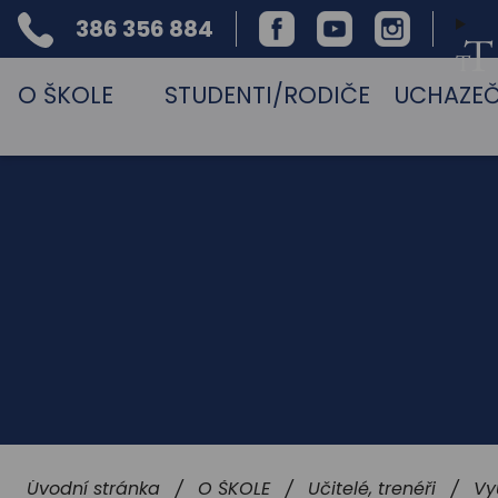
386 356 884
Facebook
Youtube
Instagram
Telefon
O ŠKOLE
STUDENTI/RODIČE
UCHAZEČ
Úvodní stránka
O ŠKOLE
Učitelé, trenéři
Vy
/
/
/