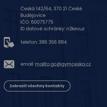
Česká 142/64, 370 21 České
Budějovice
IČO: 60075775
ID datové schránky: n3kevuz
telefon: 386 356 884
email:
mailto:gc@gymceska.cz
Zobrazit všechny kontakty