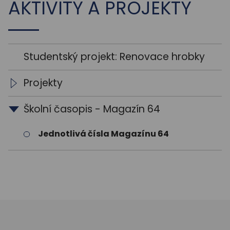
AKTIVITY A PROJEKTY
Studentský projekt: Renovace hrobky
Projekty
Healthy Mind - Erasmus+
Školní časopis - Magazín 64
Česko-polské fórum. Projekt Zmizelé osudy.
Jednotlivá čísla Magazínu 64
Mementa světových válek pro mladého člověka
Národní plán obnovy: Doučování
Šablony 2018-2020
Šablony II 2020-2022