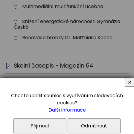
Multimediální multifunkční učebna
Snížení energetické náročnosti Gymnázia
Česká
Renovace hrobky Dr. Matthiase Kocha
Školní časopis - Magazín 64
Jednotlivá čísla Magazínu 64
✕
Chcete udělit souhlas s využíváním sledovacích
cookies?
Další informace
Sledujte nás
Přijmout
Odmítnout