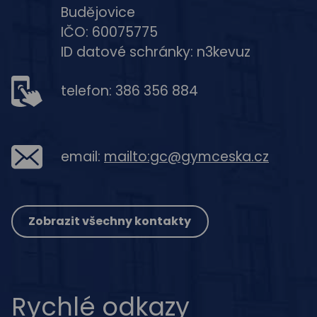
Budějovice
IČO: 60075775
ID datové schránky: n3kevuz
telefon: 386 356 884
email:
mailto:gc@gymceska.cz
Zobrazit všechny kontakty
Rychlé odkazy