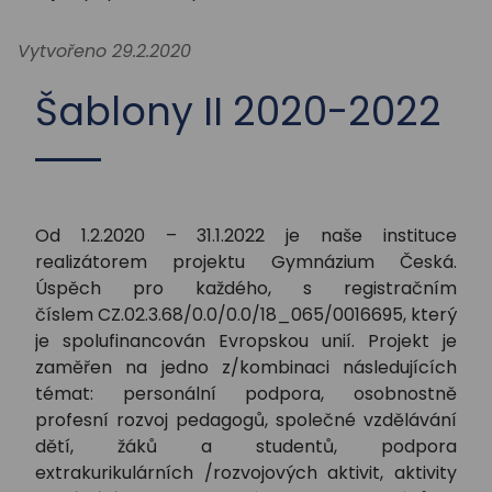
STUDIUM
Vytvořeno 29.2.2020
AKTUALITY
Šablony II 2020-2022
Od 1.2.2020 – 31.1.2022 je naše instituce
realizátorem projektu Gymnázium Česká.
Úspěch pro každého, s registračním
číslem CZ.02.3.68/0.0/0.0/18_065/0016695, který
je spolufinancován Evropskou unií. Projekt je
zaměřen na jedno z/kombinaci následujících
témat: personální podpora, osobnostně
profesní rozvoj pedagogů, společné vzdělávání
dětí, žáků a studentů, podpora
extrakurikulárních /rozvojových aktivit, aktivity